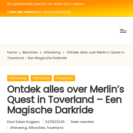
De spannendste podcast, om lekker bij te relaxen!
Ga
2 keer per maand
een nieuwe aflevering!
naar
de
inhoud
T
De
spannendste
h
Home
Berichten
Aflevering
Ontdek alles over Merlin’s Quest in
podcast
Toverland – Een Magische Darkride
ri
om
lekker
ll
bij
Geplaatst
Aflevering
Attracties
Toverland
&
te
in
Ontdek alles over Merlin’s
relaxen
C
Quest in Toverland – Een
h
Magische Darkride
ill
Door
Edwin Kuijpers
02/19/2025
Geen reacties
Geplaatst
Aflevering
,
Attracties
,
Toverland
door
Geplaatst