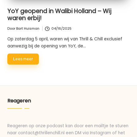
YoY geopend in Walibi Holland – Wij
waren erbij!
Door
Bart Huisman
04/16/2025
Geplaatst
door
Op zaterdag 5 april, waren wij van Thrill & Chill exclusief
aanwezig bij de opening van YoY, de…
Lees meer
Reageren
Reageren op onze podcast kan door een mailtje te sturen
naar contact@thrillenchill.nl een DM via Instagram of het